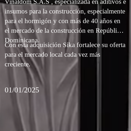
Vinaldom S.A.S , especializada en aditivos e
insumos para la construcción, especialmente
para el hormigón y con más de 40 años en
el mercado de la construcción en República
Dominicana.
Con esta adquisición Sika fortalece su oferta
para el mercado local cada vez más
creciente.
01/01/2025