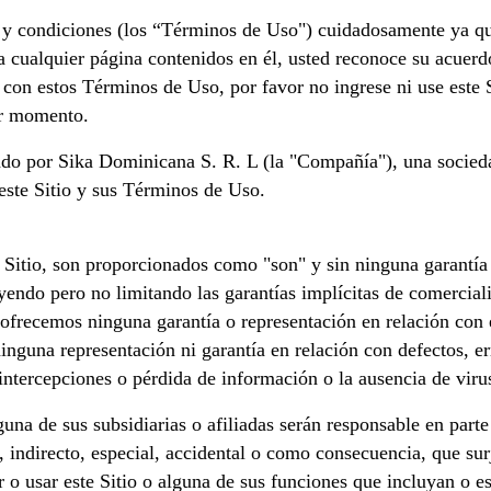
o y condiciones (los “Términos de Uso") cuidadosamente ya qu
 y a cualquier página contenidos en él, usted reconoce su acue
 con estos Términos de Uso, por favor no ingrese ni use este 
er momento.
rado por Sika Dominicana S. R. L (la "Compañía"), una socied
este Sitio y sus Términos de Uso.
e Sitio, son proporcionados como "son" y sin ninguna garantía
uyendo pero no limitando las garantías implícitas de comercia
 ofrecemos ninguna garantía o representación en relación con 
inguna representación ni garantía en relación con defectos, e
intercepciones o pérdida de información o la ausencia de vir
na de sus subsidiarias o afiliadas serán responsable en part
, indirecto, especial, accidental o como consecuencia, que sur
r o usar este Sitio o alguna de sus funciones que incluyan o es