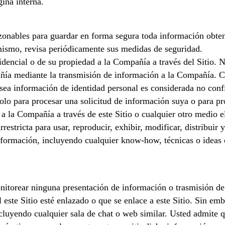
gina interna.
nables para guardar en forma segura toda información obtenid
mismo, revisa periódicamente sus medidas de seguridad.
encial o de su propiedad a la Compañía a través del Sitio. N
añía mediante la transmisión de información a la Compañía. C
 sea información de identidad personal es considerada no con
olo para procesar una solicitud de información suya o para p
 a la Compañía a través de este Sitio o cualquier otro medio el
rrestricta para usar, reproducir, exhibir, modificar, distribuir
formación, incluyendo cualquier know-how, técnicas o ideas c
torear ninguna presentación de información o trasmisión de es
al este Sitio esté enlazado o que se enlace a este Sitio. Sin e
luyendo cualquier sala de chat o web similar. Usted admite q