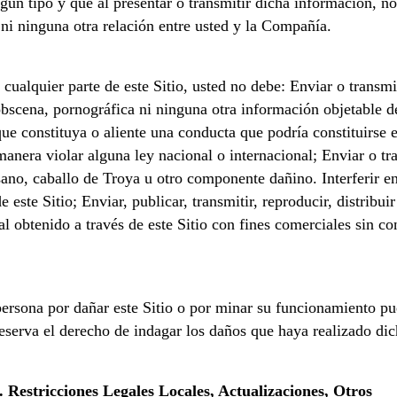
gún tipo y que al presentar o transmitir dicha información, no
 ni ninguna otra relación entre usted y la Compañía.
cualquier parte de este Sitio, usted no debe: Enviar o transmi
bscena, pornográfica ni ninguna otra información objetable de
ue constituya o aliente una conducta que podría constituirse e
 manera violar alguna ley nacional o internacional; Enviar o t
ano, caballo de Troya u otro componente dañino. Interferir en
de este Sitio; Enviar, publicar, transmitir, reproducir, distribu
l obtenido a través de este Sitio con fines comerciales sin co
ersona por dañar este Sitio o por minar su funcionamiento pue
eserva el derecho de indagar los daños que haya realizado dic
. Restricciones Legales Locales, Actualizaciones, Otros