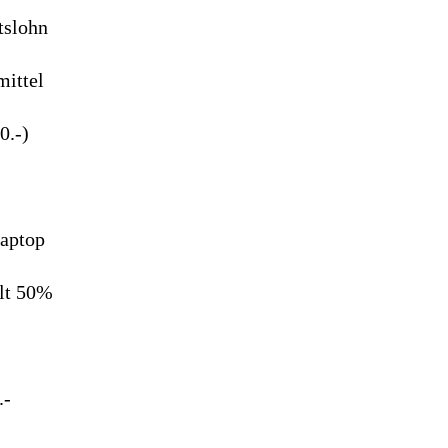
tslohn
mittel
0.-)
Laptop
alt 50%
.-