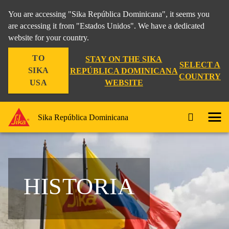
You are accessing "Sika República Dominicana", it seems you
are accessing it from "Estados Unidos". We have a dedicated
website for your country.
TO
STAY ON THE SIKA
SELECT A
SIKA
REPÚBLICA DOMINICANA
COUNTRY
WEBSITE
USA
Sika República Dominicana
HISTORIA