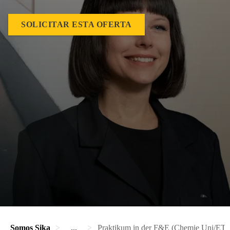
SOLICITAR ESTA OFERTA
Somos Sika
...
Praktikum in der F&E (Chemie Uni/ETH