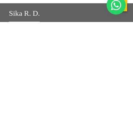
Sika R. D.
Quiénes somos
Historia
Valores y principios
Trabaja con nosotros
Información
Proyectos
Contácto
Síguenos en