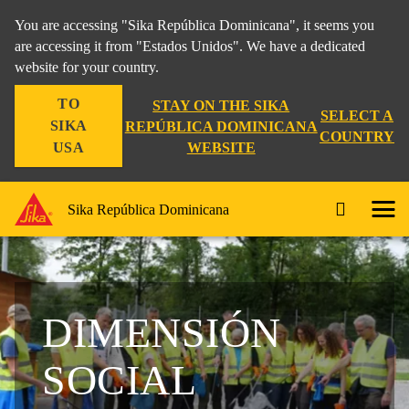
You are accessing "Sika República Dominicana", it seems you
are accessing it from "Estados Unidos". We have a dedicated
website for your country.
TO
STAY ON THE SIKA
SELECT A
SIKA
REPÚBLICA DOMINICANA
COUNTRY
WEBSITE
USA
Sika República Dominicana
DIMENSIÓN
SOCIAL