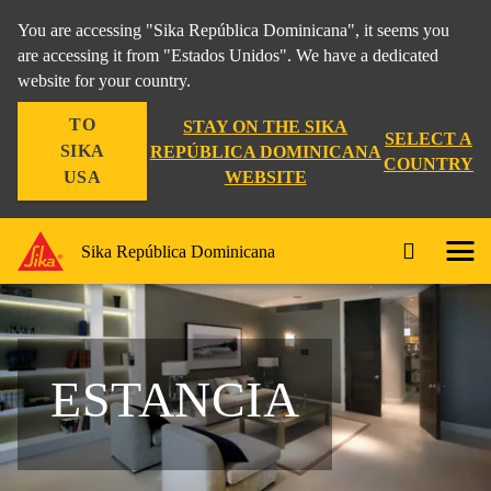
You are accessing "Sika República Dominicana", it seems you
are accessing it from "Estados Unidos". We have a dedicated
website for your country.
TO
STAY ON THE SIKA
SELECT A
SIKA
REPÚBLICA DOMINICANA
COUNTRY
WEBSITE
USA
Sika República Dominicana
ESTANCIA