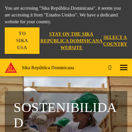
You are accessing "Sika República Dominicana", it seems you
are accessing it from "Estados Unidos". We have a dedicated
website for your country.
TO
STAY ON THE SIKA
SELECT A
SIKA
REPÚBLICA DOMINICANA
COUNTRY
WEBSITE
USA
Sika República Dominicana
SOSTENIBILIDA
D