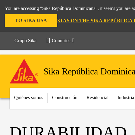
You are accessing "Sika República Dominicana", it seems you are ac
TO SIKA USA
STAY ON THE SIKA REPÚBLICA
Grupo Sika
Countries
Sika República Dominic
Quiénes somos
Construcción
Residencial
Industria
DURABILIDAD