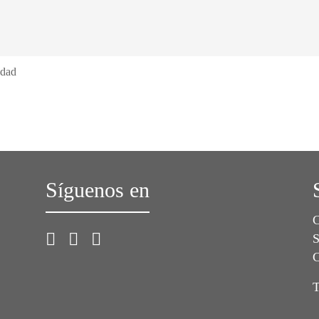
idad
Síguenos en
C
S
C
T