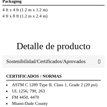
Packaging
4 ft x 4 ft (1.2 m x 1.2 m)
4 ft x 8 ft (1.2 m x 2.4 m)
Detalle de producto
Sostenibilidad/Certificados/Aprovados
CERTIFICADOS / NORMAS
ASTM C 1289 Type II, Class 1, Grade 2 (20 psi)
UL 1256, 790, 263
FM 4450, 4470
Miami‐Dade County