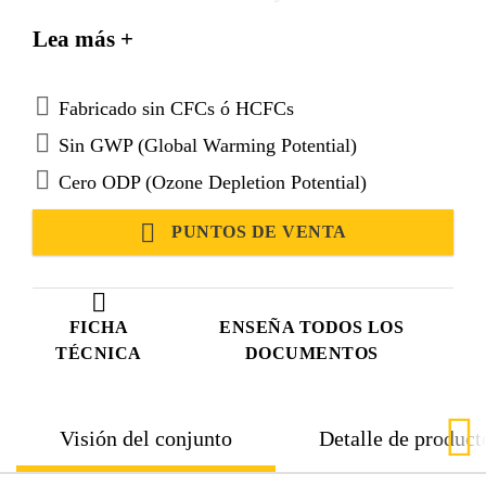
fibra de vidrio para proporcionar estabilidad
Lea más +
dimensional.
Fabricado sin CFCs ó HCFCs
Sin GWP (Global Warming Potential)
Cero ODP (Ozone Depletion Potential)
PUNTOS DE VENTA
FICHA
ENSEÑA TODOS LOS
TÉCNICA
DOCUMENTOS
Visión del conjunto
Detalle de product