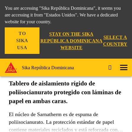
You are accessing "Sika República Dominicana", it seems you
are accessing it from "Estados Unidos". We have a dedicated
website for your country.
Construccion
...
Sarnatherm® ISO
TO
STAY ON THE SIKA
SELECT A
SIKA
REPÚBLICA DOMINICANA
COUNTRY
WEBSITE
USA
Sarnatherm® ISO
Sika República Dominicana
Tablero de aislamiento rígido de
poliisocianurato protegido con láminas de
papel en ambas caras.
El núcleo de Sarnatherm es de espuma de
poliisocianurato. La protección estándar de papel
contiene materiales reciclados y está reforzada con