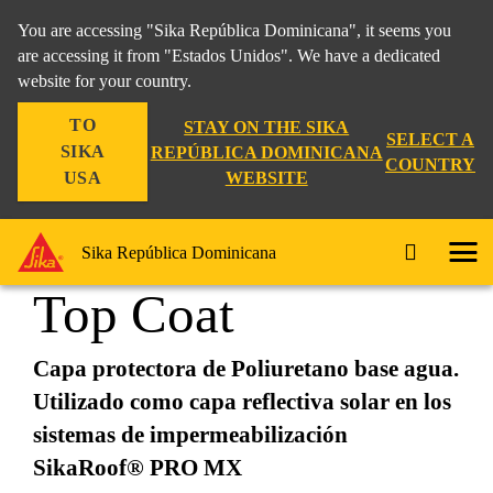
You are accessing "Sika República Dominicana", it seems you
are accessing it from "Estados Unidos". We have a dedicated
website for your country.
Construccion
...
Sikalastic®-570 Top Coat
TO
STAY ON THE SIKA
SELECT A
SIKA
REPÚBLICA DOMINICANA
COUNTRY
WEBSITE
USA
Sikalastic®-570
Sika República Dominicana
Top Coat
Capa protectora de Poliuretano base agua.
Utilizado como capa reflectiva solar en los
sistemas de impermeabilización
SikaRoof® PRO MX