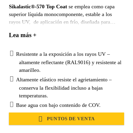
Sikalastic®-570 Top Coat
se emplea como capa
superior líquida monocomponente, estable a los
rayos UV, de aplicación en frío, diseñada para
proporcionar una capa superior duradera y de color
Lea más +
estable altamente reflectante para los sistemas de
impermeabilización de cubiertas SikaRoof
®
PRO
MX.
Resistente a la exposición a los rayos UV –
altamente reflectante (RAL9016) y resistente al
amarilleo.
Altamente elástico resiste el agrietamiento –
conserva la flexibilidad incluso a bajas
temperaturas.
Base agua con bajo contenido de COV.
PUNTOS DE VENTA