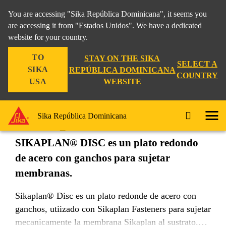
You are accessing "Sika República Dominicana", it seems you
are accessing it from "Estados Unidos". We have a dedicated
website for your country.
Construccion
...
Sikaplan® Disc
TO
STAY ON THE SIKA
SELECT A
SIKA
REPÚBLICA DOMINICANA
COUNTRY
WEBSITE
USA
Sikaplan® Disc
Sika República Dominicana
SIKAPLAN® DISC es un plato redondo
de acero con ganchos para sujetar
membranas.
Sikaplan® Disc es un plato redonde de acero con
ganchos, utiizado con Sikaplan Fasteners para sujetar
mecanicamente la membrana Sikaplan al sustrato.