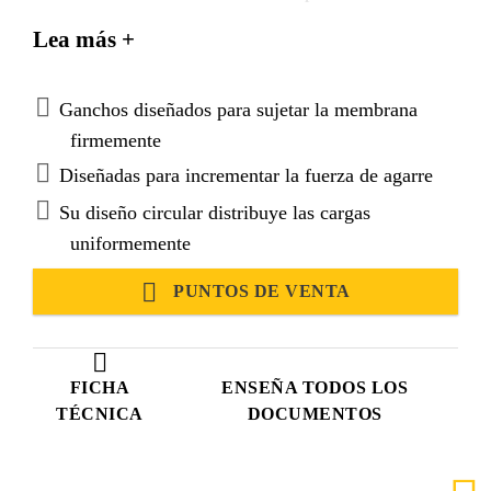
Los ganchos sujetan la membrana sin iniciar un
Lea más +
desgarre.
Ganchos diseñados para sujetar la membrana
firmemente
Diseñadas para incrementar la fuerza de agarre
Su diseño circular distribuye las cargas
uniformemente
PUNTOS DE VENTA
FICHA
ENSEÑA TODOS LOS
TÉCNICA
DOCUMENTOS