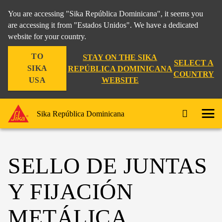
You are accessing "Sika República Dominicana", it seems you
are accessing it from "Estados Unidos". We have a dedicated
website for your country.
TO
STAY ON THE SIKA
SELECT A
SIKA
REPÚBLICA DOMINICANA
COUNTRY
WEBSITE
USA
Sika República Dominicana
SELLO DE JUNTAS
Y FIJACIÓN
METÁLICA