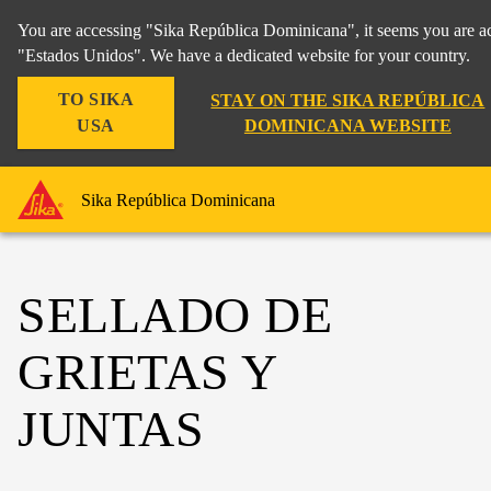
You are accessing "Sika República Dominicana", it seems you are ac
"Estados Unidos". We have a dedicated website for your country.
TO SIKA
STAY ON THE SIKA REPÚBLICA
USA
DOMINICANA WEBSITE
Sika República Dominicana
SELLADO DE
GRIETAS Y
JUNTAS