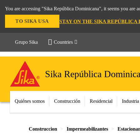
You are accessing "Sika República Dominicana", it seems you are ac
TO SIKA USA
STAY ON THE SIKA REPÚBLICA
Grupo Sika
Countries
Sika República Dominic
Quiénes somos
Construcción
Residencial
Industria
Construccion
Impermeabilizantes
Estaciona