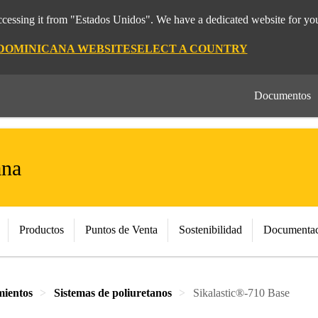
cessing it from "Estados Unidos". We have a dedicated website for you
 DOMINICANA WEBSITE
SELECT A COUNTRY
Documentos
ana
Productos
Puntos de Venta
Sostenibilidad
Documentac
mientos
Sistemas de poliuretanos
Sikalastic®-710 Base