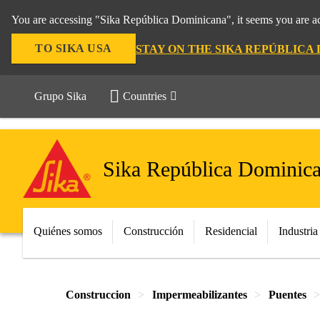
You are accessing "Sika República Dominicana", it seems you are ac
TO SIKA USA
STAY ON THE SIKA REPÚBLICA
Grupo Sika
Countries
Sika República Dominic
Quiénes somos
Construcción
Residencial
Industria
Construccion
Impermeabilizantes
Puentes