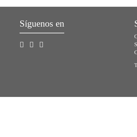
Síguenos en
C
S
C
T