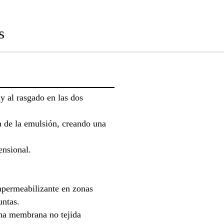
s
 y al rasgado en las dos
n de la emulsión, creando una
ensional.
permeabilizante en zonas
untas.
una membrana no tejida