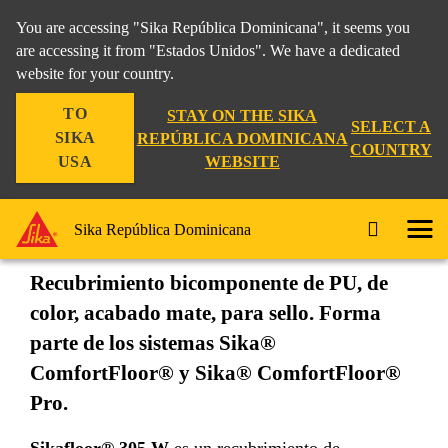
You are accessing "Sika República Dominicana", it seems you
are accessing it from "Estados Unidos". We have a dedicated
website for your country.
Construccion
...
Sikafloor®-305 W
TO
STAY ON THE SIKA
SELECT A
SIKA
REPÚBLICA DOMINICANA
COUNTRY
WEBSITE
USA
Sikafloor®-305 W
Sika República Dominicana
Recubrimiento bicomponente de PU, de
color, acabado mate, para sello. Forma
parte de los sistemas Sika®
ComfortFloor® y Sika® ComfortFloor®
Pro.
Sikafloor® 305 W
es un recubrimiento de