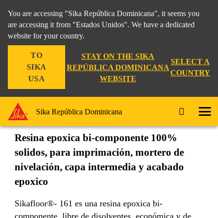
You are accessing "Sika República Dominicana", it seems you
are accessing it from "Estados Unidos". We have a dedicated
website for your country.
Construccion
...
Sikafloor®-161
TO
STAY ON THE SIKA
SELECT A
SIKA
REPÚBLICA DOMINICANA
COUNTRY
WEBSITE
USA
Sikafloor®-161
Sika República Dominicana
Resina epoxica bi-componente 100%
solidos, para imprimación, mortero de
nivelación, capa intermedia y acabado
epoxico
Sikafloor®- 161 es una resina epoxica bi-
componente, libre de disolventes, económica y de