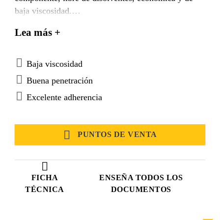
baja viscosidad.
Resina epoxica 100% sólidos de acuerdo con el
Lea más +
método de ensayo de Deustche Bauchemie (German
Association for construction chemicals).
Baja viscosidad
Buena penetración
Excelente adherencia
PUNTOS DE VENTA
FICHA
ENSEÑA TODOS LOS
TÉCNICA
DOCUMENTOS