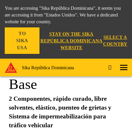
You are accessing "Sika República Dominicana", it seems you
are accessing it from "Estados Unidos". We have a dedicated
website for your country.
Construccion
...
Sikalastic®-720 Base
TO
STAY ON THE SIKA
SELECT A
SIKA
REPÚBLICA DOMINICANA
COUNTRY
WEBSITE
USA
Sikalastic®-720
Sika República Dominicana
Base
2 Componentes, rápido curado, libre
solventes, elástico, puenteo de grietas y
Sistema de impermeabilización para
tráfico vehicular