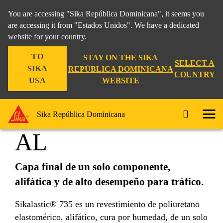
You are accessing "Sika República Dominicana", it seems you
are accessing it from "Estados Unidos". We have a dedicated
website for your country.
Construccion
...
Sikalastic®-735 AL
TO
STAY ON THE SIKA
SELECT A
SIKA
REPÚBLICA DOMINICANA
COUNTRY
WEBSITE
USA
Sikalastic®-735
Sika República Dominicana
AL
Capa final de un solo componente,
alifática y de alto desempeño para tráfico.
Sikalastic® 735 es un revestimiento de poliuretano
elastomérico, alifático, cura por humedad, de un solo