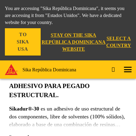
You are accessing "Sika República Dominicana", it seems you
are accessing it from "Estados Unidos". We have a dedicated
website for your country.
Construccion
...
Sikadur®-30
TO
STAY ON THE SIKA
SELECT A
SIKA
REPÚBLICA DOMINICANA
COUNTRY
WEBSITE
USA
Sikadur®-30
Sika República Dominicana
ADHESIVO PARA PEGADO
ESTRUCTURAL.
Sikadur®-30
es un adhesivo de uso estructural de
dos componentes, libre de solventes (100% sólidos),
elaborado a base de una combinación de resinas
epóxicas y agregados especiales, formulado para uso