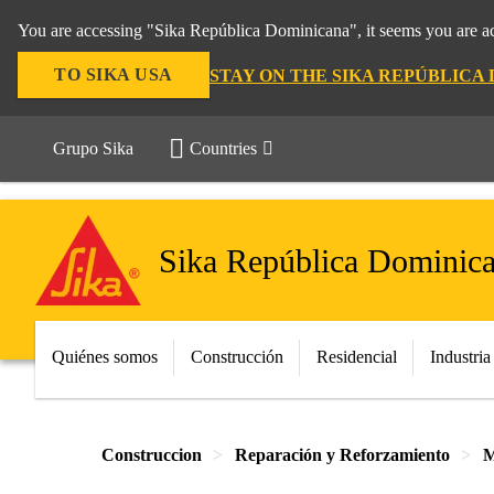
You are accessing "Sika República Dominicana", it seems you are ac
TO SIKA USA
STAY ON THE SIKA REPÚBLICA
Grupo Sika
Countries
Sika República Dominic
Quiénes somos
Construcción
Residencial
Industria
Construccion
Reparación y Reforzamiento
M