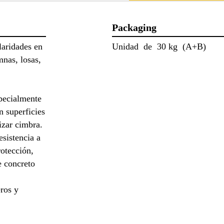
Packaging
laridades en
Unidad de 30 kg (A+B)
mnas, losas,
specialmente
n superficies
izar cimbra.
sistencia a
rotección,
e concreto
eros y