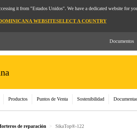
cessing it from "Estados Unidos". We have a dedicated website for you
 DOMINICANA WEBSITE
SELECT A COUNTRY
Documentos
ana
Productos
Puntos de Venta
Sostenibilidad
Documentac
orteros de reparación
SikaTop®-122