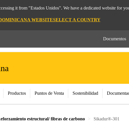
cessing it from "Estados Unidos". We have a dedicated website for you
 DOMINICANA WEBSITE
SELECT A COUNTRY
Documentos
ana
Productos
Puntos de Venta
Sostenibilidad
Documentac
eforzamiento estructural/ fibras de carbono
Sikadur®-301