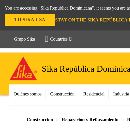
You are accessing "Sika República Dominicana", it seems you are ac
TO SIKA USA
STAY ON THE SIKA REPÚBLICA
Grupo Sika
Countries
Sika República Dominic
Quiénes somos
Construcción
Residencial
Industria
Construccion
Reparación y Reforzamiento
R