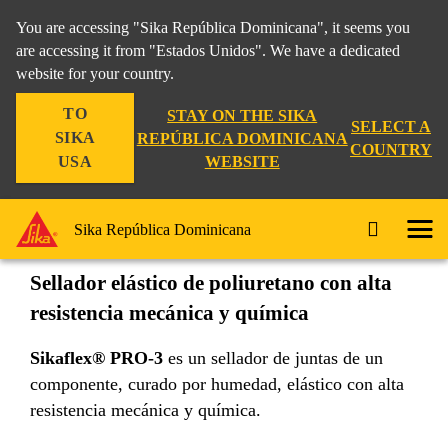
You are accessing "Sika República Dominicana", it seems you
are accessing it from "Estados Unidos". We have a dedicated
website for your country.
Construccion
...
Sikaflex® PRO-3
TO
STAY ON THE SIKA
SELECT A
SIKA
REPÚBLICA DOMINICANA
COUNTRY
WEBSITE
USA
Sikaflex® PRO-3
Sika República Dominicana
Sellador elástico de poliuretano con alta
resistencia mecánica y química
Sikaflex® PRO-3
es un sellador de juntas de un
componente, curado por humedad, elástico con alta
resistencia mecánica y química.