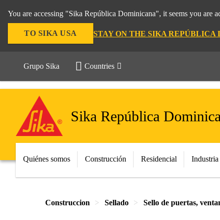
You are accessing "Sika República Dominicana", it seems you are ac
TO SIKA USA
STAY ON THE SIKA REPÚBLICA
Grupo Sika
Countries
Sika República Dominic
Quiénes somos
Construcción
Residencial
Industria
Construccion
Sellado
Sello de puertas, venta