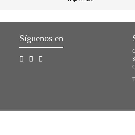
Síguenos en
C
S
C
T