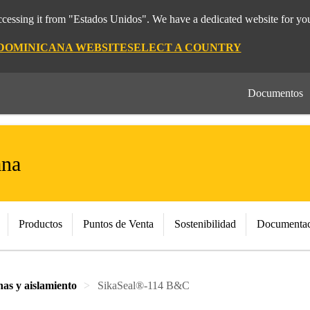
cessing it from "Estados Unidos". We have a dedicated website for you
 DOMINICANA WEBSITE
SELECT A COUNTRY
Documentos
ana
Productos
Puntos de Venta
Sostenibilidad
Documentac
nas y aislamiento
SikaSeal®-114 B&C