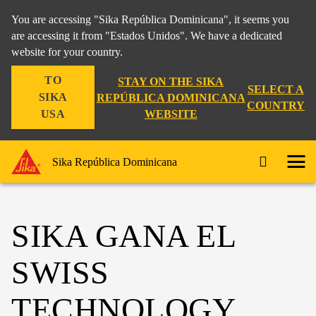
You are accessing "Sika República Dominicana", it seems you
are accessing it from "Estados Unidos". We have a dedicated
website for your country.
TO
STAY ON THE SIKA
SELECT A
SIKA
REPÚBLICA DOMINICANA
COUNTRY
WEBSITE
USA
Sika República Dominicana
SIKA GANA EL
SWISS
TECHNOLOGY