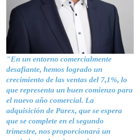
"En un entorno comercialmente
desafiante, hemos logrado un
crecimiento de las ventas del 7,1%, lo
que representa un buen comienzo para
el nuevo año comercial. La
adquisición de Parex, que se espera
que se complete en el segundo
trimestre, nos proporcionará un