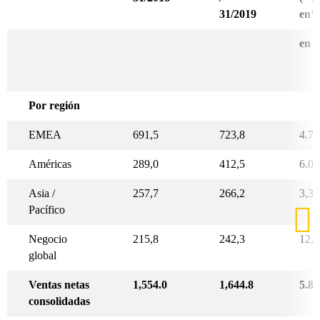
31/2019
en%
en 
Por región
EMEA
691,5
723,8
4.7
Américas
289,0
412,5
6.0
Asia /
257,7
266,2
3,3
Pacífico
Negocio
215,8
242,3
12,3
global
Ventas netas
1,554.0
1,644.8
5.8
consolidadas