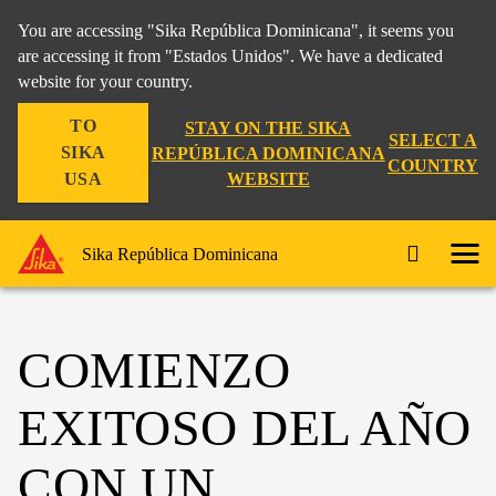
You are accessing "Sika República Dominicana", it seems you
are accessing it from "Estados Unidos". We have a dedicated
website for your country.
TO
STAY ON THE SIKA
SELECT A
SIKA
REPÚBLICA DOMINICANA
COUNTRY
WEBSITE
USA
Sika República Dominicana
COMIENZO
EXITOSO DEL AÑO
CON UN