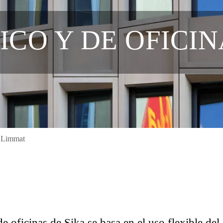
ICO Y DE OFICI
a Limmat
e oficinas de Sika se basa en el uso flexible del