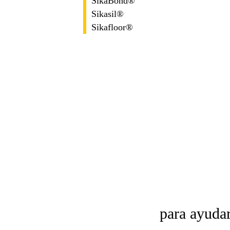
SikaBond®
Sikasil®
Sikafloor®
para ayudar