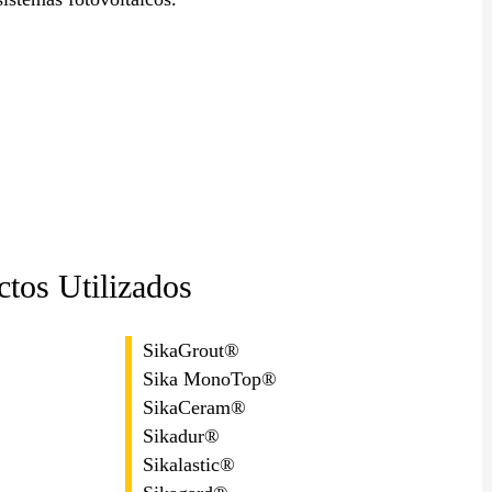
ctos Utilizados
SikaGrout®
Sika MonoTop®
SikaCeram®
Sikadur®
Sikalastic®