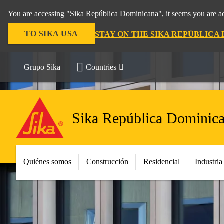
You are accessing "Sika República Dominicana", it seems you are ac
TO SIKA USA
STAY ON THE SIKA REPÚBLICA
Grupo Sika
Countries
Sika República Dominic
Quiénes somos
Construcción
Residencial
Industria