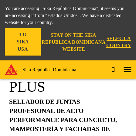
You are accessing "Sika República Dominicana", it seems you
are accessing it from "Estados Unidos". We have a dedicated
website for your country.
Residencial
Balcones y Terraza
Sikaflex®-1A PLUS
TO
STAY ON THE SIKA
SELECT A
SIKA
REPÚBLICA DOMINICANA
COUNTRY
WEBSITE
USA
Sikaflex®-1A
Sika República Dominicana
PLUS
SELLADOR DE JUNTAS
PROFESIONAL DE ALTO
PERFORMANCE PARA CONCRETO,
MAMPOSTERÍA Y FACHADAS DE