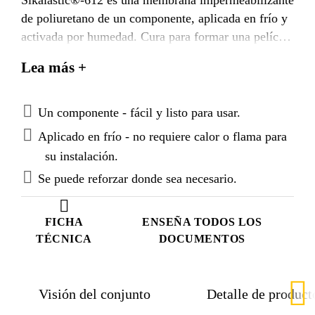
de poliuretano de un componente, aplicada en frío y
activada por humedad. Cura para formar una película
de impermeabilización sin juntas, Sikalastic®-612
Lea más +
está diseñado para formar una membrana duradera
en áreas expuestas de cubiertas y techumbres, así
como tambien por debajo de cerámicos en balcones
Un componente - fácil y listo para usar.
y terrazas. Sikalastic®-612 Diseñado bajo la
Aplicado en frío - no requiere calor o flama para
Tecnología MTC que le permite ser expuesto al agua
su instalación.
de lluvia después de 10 minutos de aplicado, sin
Se puede reforzar donde sea necesario.
formación de burbujas.
FICHA
ENSEÑA TODOS LOS
TÉCNICA
DOCUMENTOS
Visión del conjunto
Detalle de product