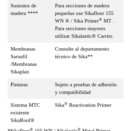
Sustratos de
Para secciones de madera
madera ****
pequeñas use Sikafloor 155
®
WN ® / Sika Primer
MT .
Para secciones mayores
utilizar Sikalastic® Carrier.
Membranas
Consulte al departamento
Sarnafil
técnico de Sika**
/Membranas
Sikaplan
Pinturas
Sujeto a pruebas de adhesión
y compatibilidad
®
Sistema MTC
Sika
Reactivation Primer
existente
SikaRoof®
®
®
*Sikafloor
155 WN / Sikalastic
Metal Primer