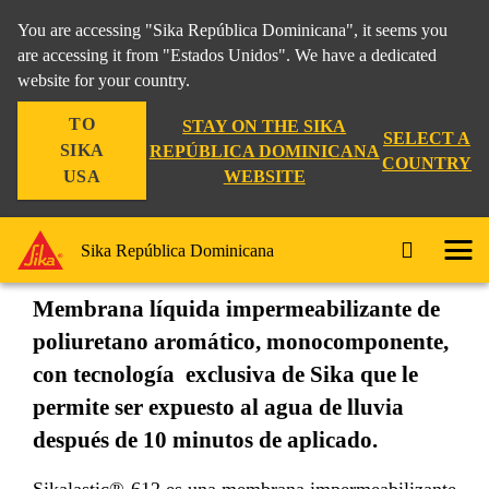
You are accessing "Sika República Dominicana", it seems you
are accessing it from "Estados Unidos". We have a dedicated
website for your country.
Residencial
Techo con tejado
Sikalastic®-612
TO
STAY ON THE SIKA
SELECT A
SIKA
REPÚBLICA DOMINICANA
COUNTRY
WEBSITE
USA
Sikalastic®-612
Sika República Dominicana
Membrana líquida impermeabilizante de
poliuretano aromático, monocomponente,
con tecnología exclusiva de Sika que le
permite ser expuesto al agua de lluvia
después de 10 minutos de aplicado.
Sikalastic®-612 es una membrana impermeabilizante