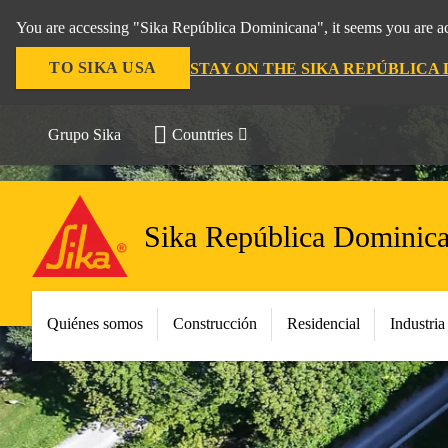
You are accessing "Sika República Dominicana", it seems you are ac
TO SIKA USA
STAY ON THE SIKA REPÚBLICA
Grupo Sika
Countries
Sika República Dominic
Quiénes somos
Construcción
Residencial
Industria