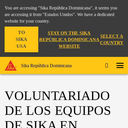
You are accessing "Sika República Dominicana", it seems you
are accessing it from "Estados Unidos". We have a dedicated
website for your country.
TO
STAY ON THE SIKA
SELECT A
SIKA
REPÚBLICA DOMINICANA
COUNTRY
WEBSITE
USA
Sika República Dominicana
VOLUNTARIADO
DE LOS EQUIPOS
DE SIKA EN