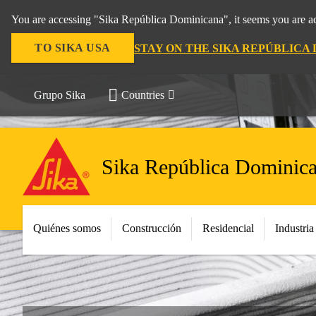
You are accessing "Sika República Dominicana", it seems you are ac
TO SIKA USA
STAY ON THE SIKA REPÚBLICA
Grupo Sika
Countries
Sika República Dominic
Quiénes somos
Construcción
Residencial
Industria