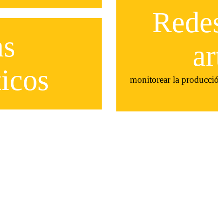
Redes
as
ar
icos
monitorear la producció