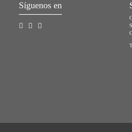
Síguenos en
C
S
C
T