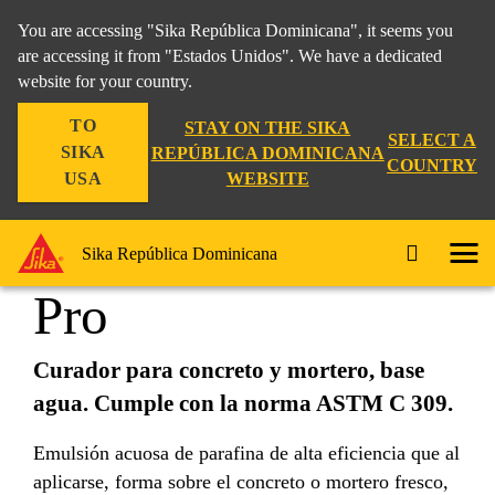
You are accessing "Sika República Dominicana", it seems you
are accessing it from "Estados Unidos". We have a dedicated
website for your country.
Construccion
...
Sika® Antisol® Pro
TO
STAY ON THE SIKA
SELECT A
SIKA
REPÚBLICA DOMINICANA
COUNTRY
WEBSITE
USA
Sika® Antisol®
Sika República Dominicana
Pro
Curador para concreto y mortero, base
agua. Cumple con la norma ASTM C 309.
Emulsión acuosa de parafina de alta eficiencia que al
aplicarse, forma sobre el concreto o mortero fresco,