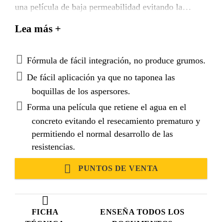
una película de baja permeabilidad evitando la
pérdida prematura de humedad para garantizar un
Lea más +
completo curado del material. Cumple con la norma
ASTM C 309
.
Fórmula de fácil integración, no produce grumos.
De fácil aplicación ya que no taponea las
boquillas de los aspersores.
Forma una película que retiene el agua en el
concreto evitando el resecamiento prematuro y
permitiendo el normal desarrollo de las
resistencias.
PUNTOS DE VENTA
FICHA
ENSEÑA TODOS LOS