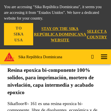
You are accessing "Sika República Dominicana", it seems you
are accessing it from "Estados Unidos". We have a dedicated
website for your country.
Construccion
...
Sikafloor®-161
TO
STAY ON THE SIKA
SELECT A
SIKA
REPÚBLICA DOMINICANA
COUNTRY
WEBSITE
USA
Sikafloor®-161
Sika República Dominicana
Resina epoxica bi-componente 100%
solidos, para imprimación, mortero de
nivelación, capa intermedia y acabado
epoxico
Sikafloor®- 161 es una resina epoxica bi-
componente, libre de disolventes, económica y de