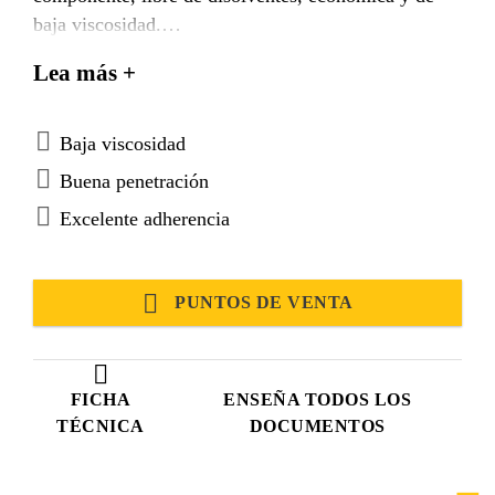
baja viscosidad.
Resina epoxica 100% sólidos de acuerdo con el
Lea más +
método de ensayo de Deustche Bauchemie (German
Association for construction chemicals).
Baja viscosidad
Buena penetración
Excelente adherencia
PUNTOS DE VENTA
FICHA
ENSEÑA TODOS LOS
TÉCNICA
DOCUMENTOS